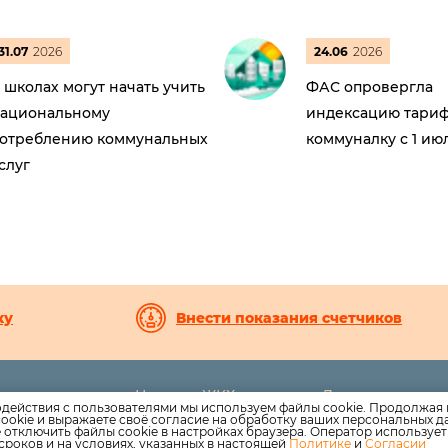
31.07
2026
24.06
2026
 школах могут начать учить
ФАС опровергла
ациональному
индексацию тариф
отреблению коммунальных
коммуналку с 1 ию
слуг
ку
Внести показания счетчиков
Новости ЖКХ
Дома
8-27
одействия с пользователями мы используем файлы cookie. Продолжая 
Новости компании
Раскрытие инф
ookie и выражаете своё согласие на обработку ваших персональных 
uk.ru
е отключить файлы cookie в настройках браузера. Оператор используе
Как оплатить
Вопросы
сроков и на условиях, указанных в настоящей
Политике
и
Согласии