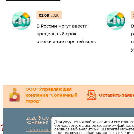
03.08
2026
В России могут ввести
В
предельный срок
р
отключение горячей воды
п
у
ООО "Управляющая
компания "Солнечный
Оставить заяв
город"
2026 © ООО "Управляющая
8(800)
350-3
компания "Солнечный город"
Для улучшения работы сайта и его взаим
соглашаетесь с использованием файлов c
info@suncity-
Политика конфиденциальности
сервиса веб-аналитики. Вы всегда может
содержащуюся в файлах cookie в течение 